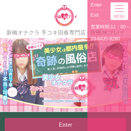
ME
新橋オナクラ 手コキ回春専門店 | 新橋JKプレイ
Enter