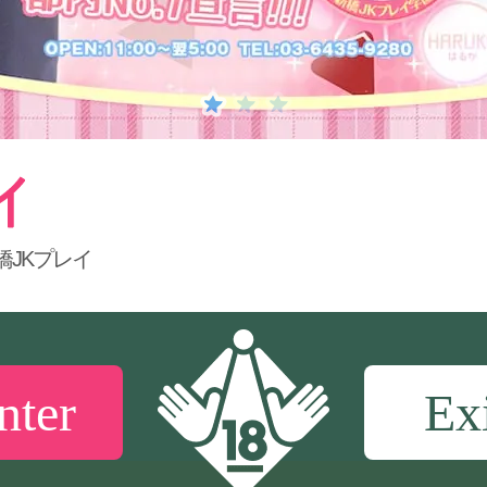
橋JKプレイ
nter
Ex