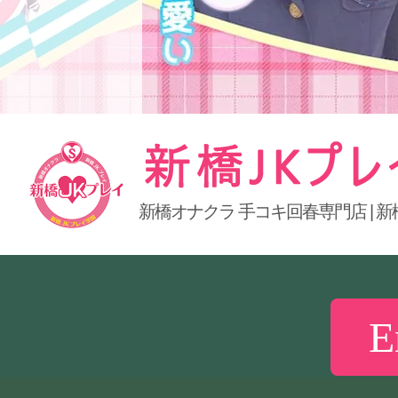
新橋オナクラ 手コキ回春専門店 | 新
新橋JKプレイ
E