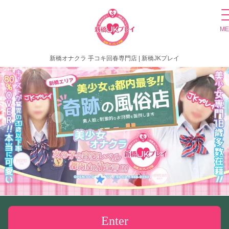
ME
新橋オナクラ 手コキ回春専門店 | 新橋JKプレイ
Enter