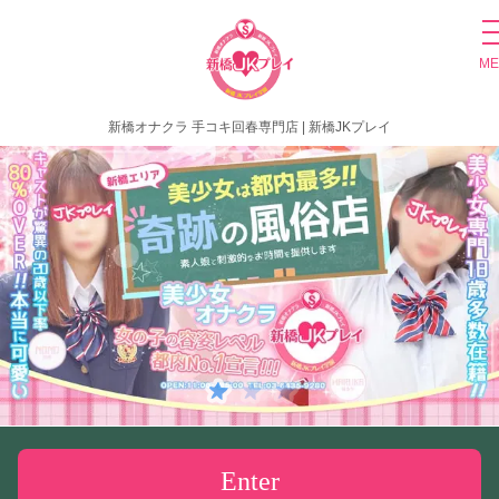
ME
新橋オナクラ 手コキ回春専門店 | 新橋JKプレイ
Enter