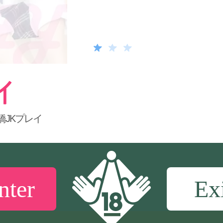
橋JKプレイ
nter
Ex