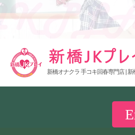
新橋オナクラ 手コキ回春専門店 | 新
新橋JKプレイ
E