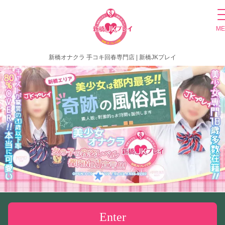
ME
新橋オナクラ 手コキ回春専門店 | 新橋JKプレイ
Enter