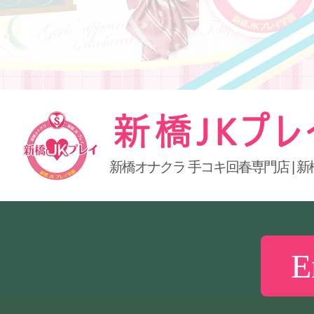
新橋オナクラ 手コキ回春専門店 | 新
新橋JKプレイ
E