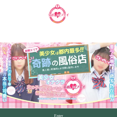
ME
新橋オナクラ 手コキ回春専門店 | 新橋JKプレイ
Enter