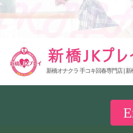
新橋オナクラ 手コキ回春専門店 | 新
新橋JKプレイ
E