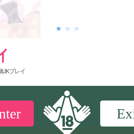
橋JKプレイ
nter
Ex