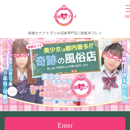
ME
新橋オナクラ 手コキ回春専門店 | 新橋JKプレイ
Enter