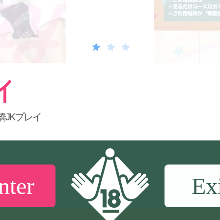
橋JKプレイ
nter
Ex