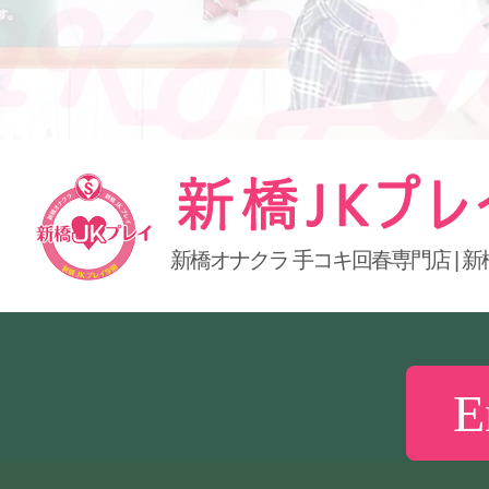
新橋オナクラ 手コキ回春専門店 | 新
新橋JKプレイ
E