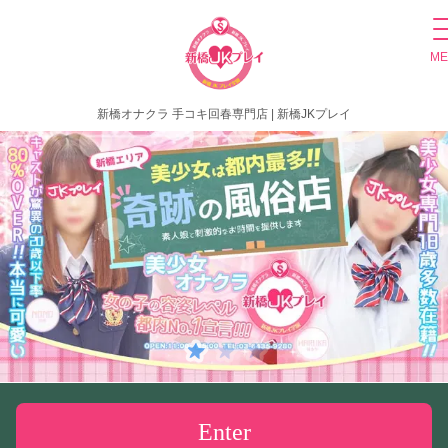
ME
新橋オナクラ 手コキ回春専門店 | 新橋JKプレイ
Enter