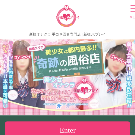
ME
新橋オナクラ 手コキ回春専門店 | 新橋JKプレイ
Enter