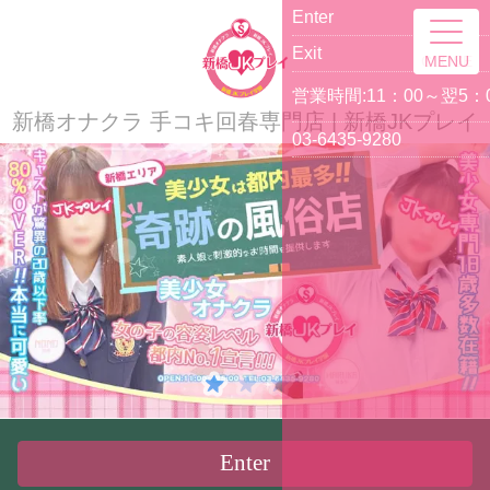
MENU
新橋オナクラ 手コキ回春専門店 | 新橋JKプレイ
Enter